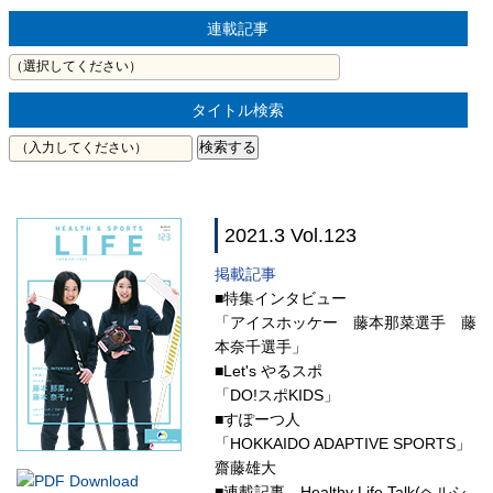
連載記事
タイトル検索
2021.3 Vol.123
掲載記事
■特集インタビュー
「アイスホッケー 藤本那菜選手 藤
本奈千選手」
■Let's やるスポ
「DO!スポKIDS」
■すぽーつ人
「HOKKAIDO ADAPTIVE SPORTS」
齋藤雄大
■連載記事 Healthy Life Talk(ヘルシ