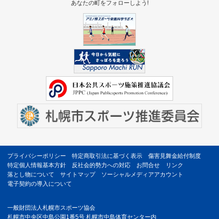
あなたの町をフォローしよう!
プライバシーポリシー
特定商取引法に基づく表示
傷害見舞金給付制度
特定個人情報基本方針
反社会的勢力への対応
お問合せ
リンク
落とし物について
サイトマップ
ソーシャルメディアアカウント
電子契約の導入について
一般財団法人札幌市スポーツ協会
札幌市中央区中島公園1番5号 札幌市中島体育センター内