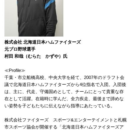
株式会社 北海道日本ハムファイターズ
元プロ野球選手
村田 和哉（むらた かずや）氏
≪Profile≫
千葉・市立船橋高校、中央大学を経て、
2007
年のドラフト会
議で北海道日本ハムファイターズから
4
位指名で入団。入団後
は、主に、代走、守備固めとして、チームにとって貴重な存
在として活躍。在籍時に学んだ、全力疾走、最後まで諦めな
い姿勢を子どもたちに伝えながら指導にあたっている。
株式会社ファイターズ スポーツ
&
エンターテイメントと札幌
市スポーツ協会が開催する「北海道日本ハムファイターズア