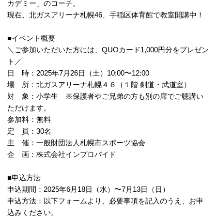
カデミー」のコーチ。
現在、北ガスアリーナ札幌
46
、手稲区体育館で教室開講中！
■イベント概要
＼ご参加いただいた方には、QUOカード1,000円分をプレゼン
ト／
日 時：2025年7月26日（土）10:00〜12:00
場 所：北ガスアリーナ札幌４６（１階 剣道・武道室）
対 象：小学生 ※保護者やご兄弟の方も別の席でご聴講い
ただけます。
参加料：無料
定 員：30名
主 催：一般財団法人札幌市スポーツ協会
企 画：株式会社インプロバイド
■申込方法
申込期間：
2025
年
6
月
18
日（水）〜
7
月
13
日（日）
申込方法：以下フォームより、必要事項を記入のうえ、お申
込みください。