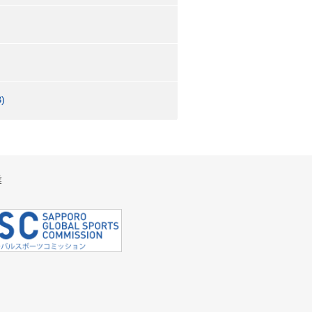
)
業
。