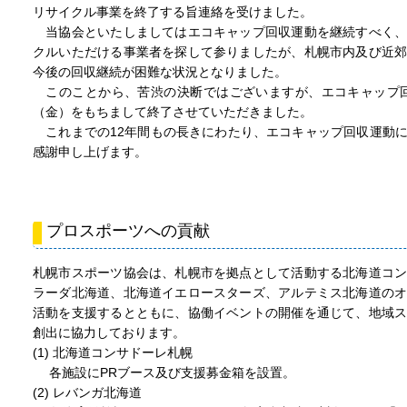
リサイクル事業を終了する旨連絡を受けました。
当協会といたしましてはエコキャップ回収運動を継続すべく、
クルいただける事業者を探して参りましたが、札幌市内及び近
今後の回収継続が困難な状況となりました。
このことから、苦渋の決断ではございますが、エコキャップ回
（金）をもちまして終了させていただきました。
これまでの12年間もの長きにわたり、エコキャップ回収運動
感謝申し上げます。
プロスポーツへの貢献
札幌市スポーツ協会は、札幌市を拠点として活動する北海道コ
ラーダ北海道、北海道イエロースターズ、アルテミス北海道の
活動を支援するとともに、協働イベントの開催を通じて、地域
創出に協力しております。
(1) 北海道コンサドーレ札幌
各施設にPRブース及び支援募金箱を設置。
(2) レバンガ北海道