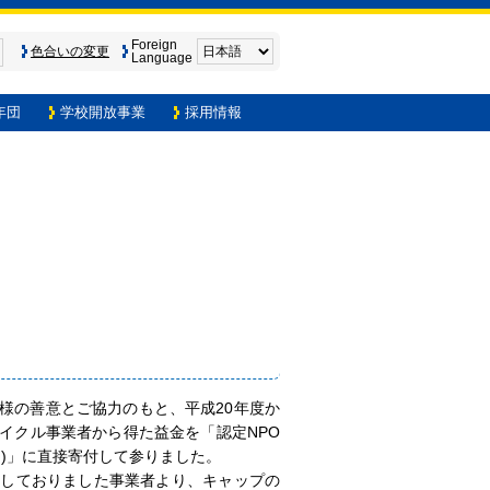
Foreign
色合いの変更
Language
年団
学校開放事業
採用情報
様の善意とご協力のもと、平成20年度か
イクル事業者から得た益金を「認定NPO
)
)」に直接寄付して参りました。
しておりました事業者より、キャップの