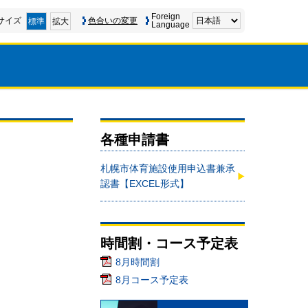
Foreign
サイズ
色合いの変更
標準
拡大
Language
各種申請書
札幌市体育施設使用申込書兼承
認書【EXCEL形式】
時間割・コース予定表
8月時間割
8月コース予定表