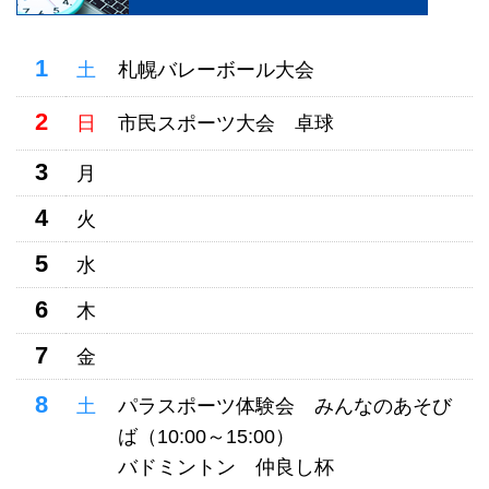
1
土
札幌バレーボール大会
2
日
市民スポーツ大会 卓球
3
月
4
火
5
水
6
木
7
金
8
土
パラスポーツ体験会 みんなのあそび
ば（10:00～15:00）
バドミントン 仲良し杯