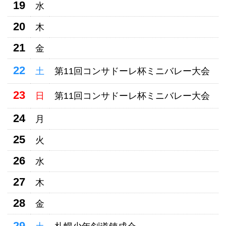
19
水
20
木
21
金
22
土
第11回コンサドーレ杯ミニバレー大会
23
日
第11回コンサドーレ杯ミニバレー大会
24
月
25
火
26
水
27
木
28
金