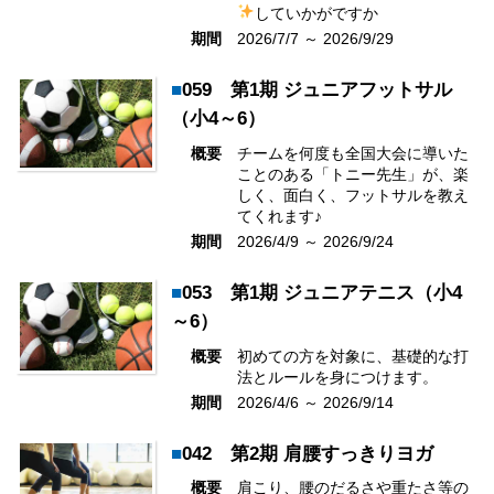
していかがですか
期間
2026/7/7 ～ 2026/9/29
■
059 第1期 ジュニアフットサル
（小4～6）
概要
チームを何度も全国大会に導いた
ことのある「トニー先生」が、楽
しく、面白く、フットサルを教え
てくれます♪
期間
2026/4/9 ～ 2026/9/24
■
053 第1期 ジュニアテニス（小4
～6）
概要
初めての方を対象に、基礎的な打
法とルールを身につけます。
期間
2026/4/6 ～ 2026/9/14
■
042 第2期 肩腰すっきりヨガ
概要
肩こり、腰のだるさや重たさ等の