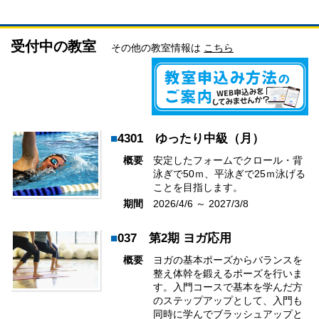
受付中の教室
その他の教室情報は
こちら
■
4301 ゆったり中級（月）
概要
安定したフォームでクロール・背
泳ぎで50ｍ、平泳ぎで25ｍ泳げる
ことを目指します。
期間
2026/4/6 ～ 2027/3/8
■
037 第2期 ヨガ応用
概要
ヨガの基本ポーズからバランスを
整え体幹を鍛えるポーズを行いま
す。入門コースで基本を学んだ方
のステップアップとして、入門も
同時に学んでブラッシュアップと