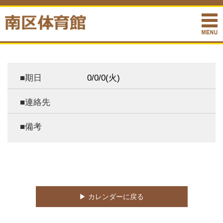
■期日
0/0/0(
火)
■連絡先
■備考
▶︎ カレンダーに戻る