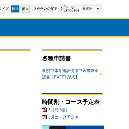
Foreign
サイズ
色合いの変更
標準
拡大
Language
各種申請書
札幌市体育施設使用申込書兼承
認書【EXCEL形式】
時間割・コース予定表
8月時間割
8月コース予定表