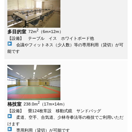
2
多目的室
72m
（6m×12m）
【設備】 テーブル イス ホワイトボード他
会議やフィットネス（少人数）等の専用利用（貸切）が可
能です
2
格技室
238.0m
（17m×14m）
【設備】 畳124枚常設 移動式鏡 サンドバッグ
柔道、空手、合気道、少林寺拳法等の格技でご利用いただ
けます
専用利用（貸切）が可能です