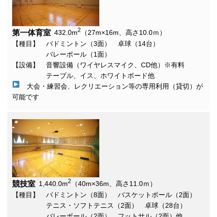
2
第一体育室
432.0m
（27m×16m、高さ10.0ｍ）
【種目】 バドミントン（3面） 卓球（14台）
バレーボール（1面）
【設備】 音響設備（ワイヤレスマイク、CD他）※有料
テーブル、イス、ホワイトボード他
大会・練習会、レクリエーション等の専用利用（貸切）が
可能です
2
競技室
1,440.0m
（40m×36m、高さ11.0ｍ）
【種目】 バドミントン（8面） バスケットボール（2面）
テニス・ソフトテニス（2面） 卓球（28台）
バレーボール（2面） フットサル（2面）他