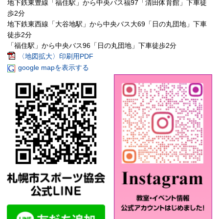
地下鉄東豊線「福住駅」から中央バス福97「清田体育館」下車徒
歩2分
地下鉄東西線「大谷地駅」から中央バス大69「日の丸団地」下車
徒歩2分
「福住駅」から中央バス96「日の丸団地」下車徒歩2分
〈地図拡大〉印刷用PDF
google mapを表示する