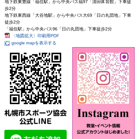
地下鉄東豊線「福住駅」から中央バス福97「清田体育館」下車徒
歩2分
地下鉄東西線「大谷地駅」から中央バス大69「日の丸団地」下車
徒歩2分
「福住駅」から中央バス96「日の丸団地」下車徒歩2分
〈地図拡大〉印刷用PDF
google mapを表示する