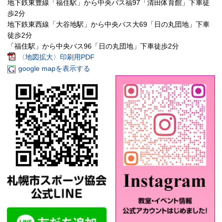
地下鉄東豊線「福住駅」から中央バス福97「清田体育館」下車徒
歩2分
地下鉄東西線「大谷地駅」から中央バス大69「日の丸団地」下車
徒歩2分
「福住駅」から中央バス96「日の丸団地」下車徒歩2分
〈地図拡大〉印刷用PDF
google mapを表示する