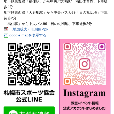
地下鉄東豊線「福住駅」から中央バス福97「清田体育館」下車徒
歩2分
地下鉄東西線「大谷地駅」から中央バス大69「日の丸団地」下車
徒歩2分
「福住駅」から中央バス96「日の丸団地」下車徒歩2分
〈地図拡大〉印刷用PDF
google mapを表示する