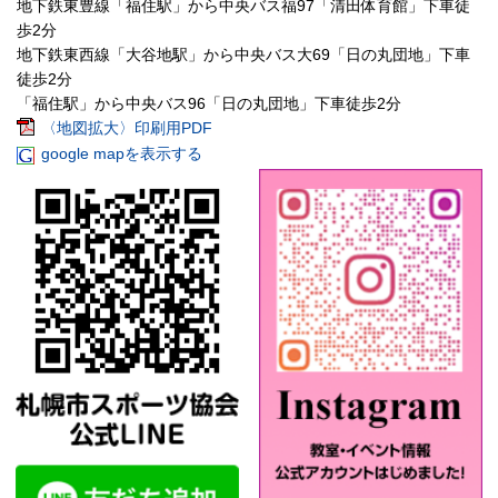
地下鉄東豊線「福住駅」から中央バス福97「清田体育館」下車徒
歩2分
地下鉄東西線「大谷地駅」から中央バス大69「日の丸団地」下車
徒歩2分
「福住駅」から中央バス96「日の丸団地」下車徒歩2分
〈地図拡大〉印刷用PDF
google mapを表示する