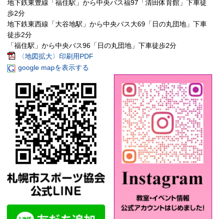
地下鉄東豊線「福住駅」から中央バス福97「清田体育館」下車徒
歩2分
地下鉄東西線「大谷地駅」から中央バス大69「日の丸団地」下車
徒歩2分
「福住駅」から中央バス96「日の丸団地」下車徒歩2分
〈地図拡大〉印刷用PDF
google mapを表示する