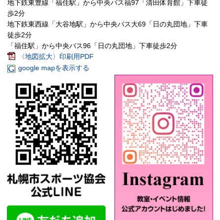
地下鉄東豊線「福住駅」から中央バス福97「清田体育館」下車徒
歩2分
地下鉄東西線「大谷地駅」から中央バス大69「日の丸団地」下車
徒歩2分
「福住駅」から中央バス96「日の丸団地」下車徒歩2分
〈地図拡大〉印刷用PDF
google mapを表示する