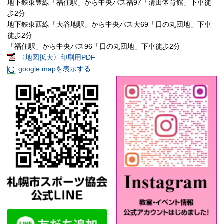
地下鉄東豊線「福住駅」から中央バス福97「清田体育館」下車徒
歩2分
地下鉄東西線「大谷地駅」から中央バス大69「日の丸団地」下車
徒歩2分
「福住駅」から中央バス96「日の丸団地」下車徒歩2分
〈地図拡大〉印刷用PDF
google mapを表示する