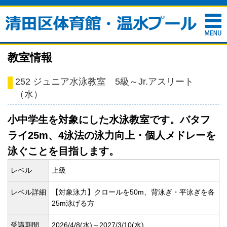
教室情報
252 ジュニア水泳教室 5級～Jr.アスリート
（水）
小中学生を対象にした水泳教室です。バタフ
ライ25m、4泳法の泳力向上・個人メドレーを
泳ぐことを目指します。
レベル
上級
レベル詳細
【対象泳力】クロールを50m、背泳ぎ・平泳ぎを各
25m泳げる方
受講期間
2026/4/8(
水)～2027/3/10(
水)