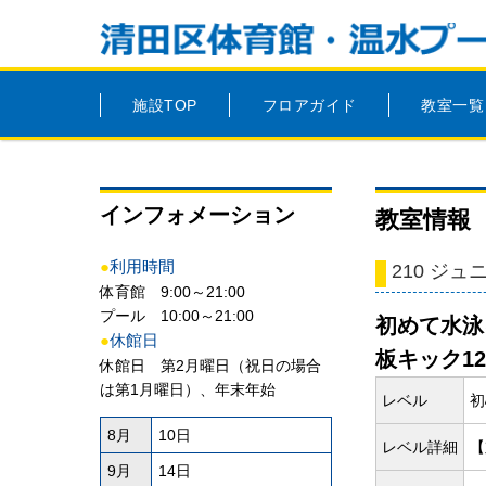
施設TOP
フロアガイド
教室一覧
インフォメーション
教室情報
●
利用時間
210 ジ
体育館 9:00～21:00
プール 10:00～21:00
初めて水泳
●
休館日
板キック1
休館日 第2月曜日（祝日の場合
は第1月曜日）、年末年始
レベル
初
8月
10日
レベル詳細
【
9月
14日