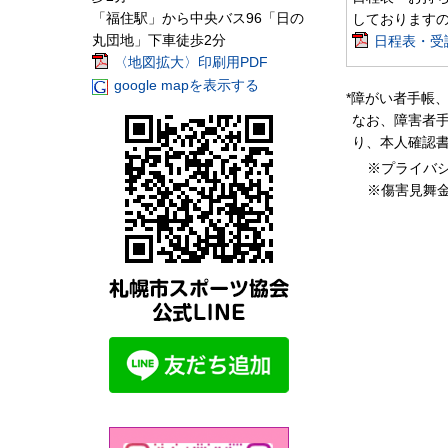
「福住駅」から中央バス96「日の
しております
丸団地」下車徒歩2分
日程表・受講
〈地図拡大〉印刷用PDF
google mapを表示する
*障がい者手帳
なお、障害者手
り、本人確認
※プライバ
※傷害見舞