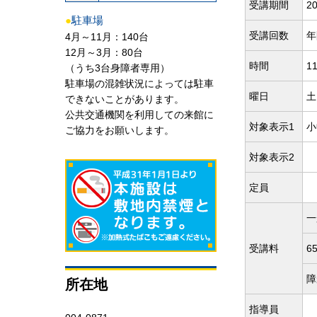
受講期間
20
●
駐車場
受講回数
年
4月～11月：140台
12月～3月：80台
時間
1
（うち3台身障者専用）
駐車場の混雑状況によっては駐車
曜日
土
できないことがあります。
公共交通機関を利用しての来館に
対象表示1
小
ご協力をお願いします。
対象表示2
定員
一
受講料
6
障
所在地
指導員