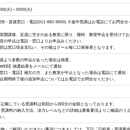
0/0(
火)～0/0/0(
火)
EB・直接窓口・電話(011-882-9500) ※途中受講はお電話にてお問合
室開講後、定員に空きのある教室に限り、随時、教室申込を受付けてお
室の申込は電話・窓口よりお申込みください。
回は窓口現金支払い、その後はクール毎に口座振替となります。
員より多数の申込があった場合は抽選。
WEB】抽選結果をメールにて通知
窓口・電話】補欠の方、また教室が中止となった場合は電話にて通知
込期間終了後の追加申込についてはお電話でお問合せください。
 記載している受講料は初回から8回分の金額となっております。
 受講料の納入方法、泳力レベルなどの詳細は募集要項よりご確認のう
い。
物・ご確認いただきたい事項につきましては、下記「日程表・受講案内(