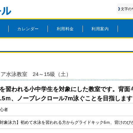
文字の
カレンダー
利用料金
利用案内
ュニア水泳教室 24～15級（土）
を習われる小中学生を対象にした教室です。背面
2.5ｍ、ノーブレクロール7m泳ぐことを目指します
心者
対象泳力】初めて水泳を習われる方からグライドキック6ｍ、背けのび