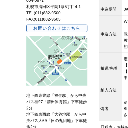
004-0871
札幌市清田区平岡1条5丁目4-1
申込期間
0/
TEL(011)882-9500
FAX(011)882-9505
W
お問い合わせはこちら
申込方法
教
教
初
定
【
抽選/先着
【
申
納入方法
地下鉄東豊線「福住駅」から中央
バス福97「清田体育館」下車徒歩
※
2分
備考
※
地下鉄東西線「大谷地駅」から中
さ
央バス大69「日の丸団地」下車徒
歩2分
日程表・お持ち