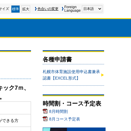
Foreign
サイズ
色合いの変更
標準
拡大
Language
各種申請書
札幌市体育施設使用申込書兼承
認書【EXCEL形式】
キック7ｍ、
。
時間割・コース予定表
8月時間割
8月コース予定表
ができる方