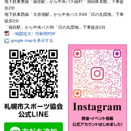
地下鉄東豊線「福住駅」から中央バス福97「清田体育館」下車徒
歩2分
地下鉄東西線「大谷地駅」から中央バス大69「日の丸団地」下車
徒歩2分
「福住駅」から中央バス96「日の丸団地」下車徒歩2分
〈地図拡大〉印刷用PDF
google mapを表示する