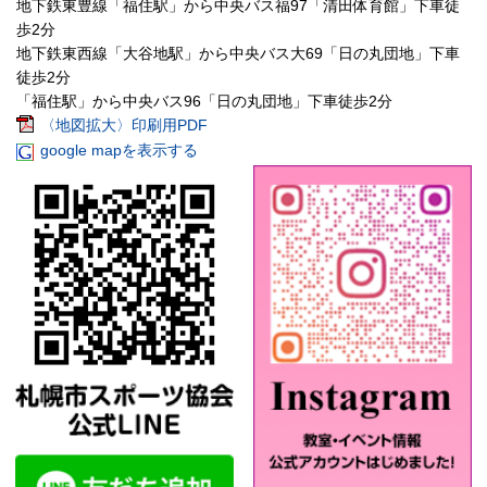
地下鉄東豊線「福住駅」から中央バス福97「清田体育館」下車徒
歩2分
地下鉄東西線「大谷地駅」から中央バス大69「日の丸団地」下車
徒歩2分
「福住駅」から中央バス96「日の丸団地」下車徒歩2分
〈地図拡大〉印刷用PDF
google mapを表示する