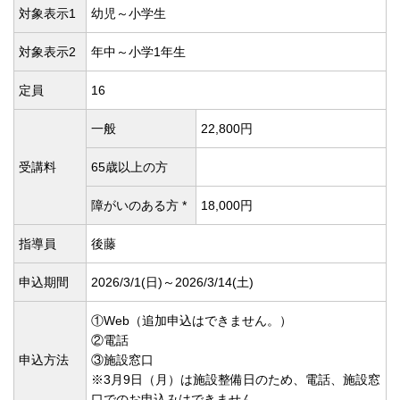
対象表示1
幼児～小学生
対象表示2
年中～小学1年生
定員
16
一般
22,800円
受講料
65歳以上の方
障がいのある方 *
18,000円
指導員
後藤
申込期間
2026/3/1(
日)～2026/3/14(
土)
①Web（追加申込はできません。）
②電話
申込方法
③施設窓口
※3月9日（月）は施設整備日のため、電話、施設窓
口でのお申込みはできません。