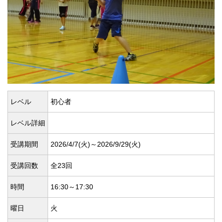
レベル
初心者
レベル詳細
受講期間
2026/4/7(
火)～2026/9/29(
火)
受講回数
全23回
時間
16:30～17:30
曜日
火