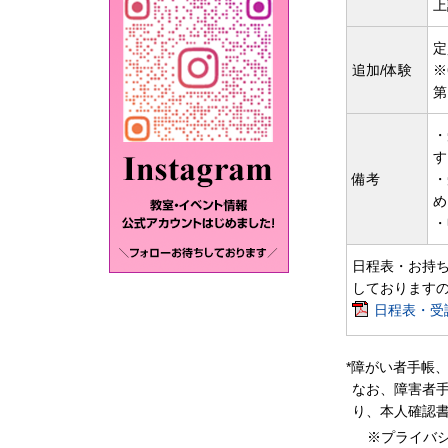
上
定
追加/体験
※
第
・
す
備考
・
め
・
日程表・お持ち
しております
日程表・受講
*障がい者手帳
なお、障害者手
り、本人確認
※プライバ