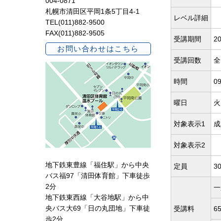
004-0871
札幌市清田区平岡1条5丁目4-1
レベル詳細
TEL(011)882-9500
FAX(011)882-9505
受講期間
20
お問い合わせはこちら
受講回数
全
時間
0
曜日
火
対象表示1
成
対象表示2
地下鉄東豊線「福住駅」から中央
定員
3
バス福97「清田体育館」下車徒歩
2分
一
地下鉄東西線「大谷地駅」から中
央バス大69「日の丸団地」下車徒
受講料
6
歩2分