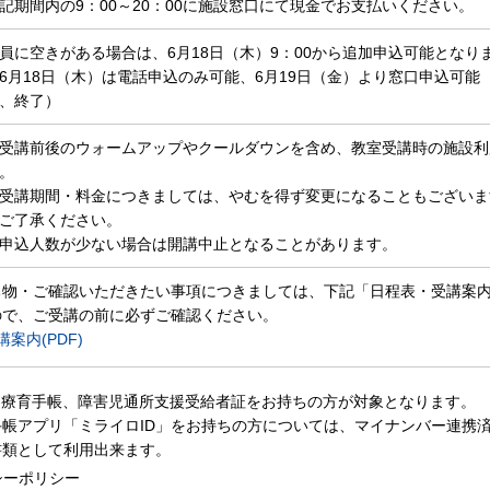
記期間内の9：00～20：00に施設窓口にて現金でお支払いください。
員に空きがある場合は、6月18日（木）9：00から追加申込可能となり
6月18日（木）は電話申込のみ可能、6月19日（金）より窓口申込可能
、終了）
受講前後のウォームアップやクールダウンを含め、教室受講時の施設利
。
受講期間・料金につきましては、やむを得ず変更になることもございま
ご了承ください。
申込人数が少ない場合は開講中止となることがあります。
物・ご確認いただきたい事項につきましては、下記「日程表・受講案内(
ので、ご受講の前に必ずご確認ください。
案内(PDF)
、療育手帳、障害児通所支援受給者証をお持ちの方が対象となります。
帳アプリ「ミライロID」をお持ちの方については、マイナンバー連携
書類として利用出来ます。
シーポリシー