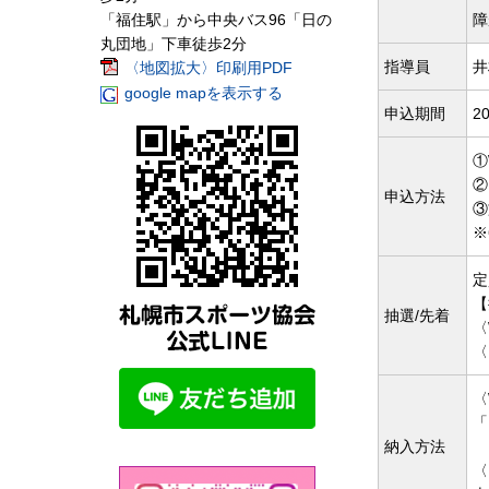
「福住駅」から中央バス96「日の
障
丸団地」下車徒歩2分
指導員
井
〈地図拡大〉印刷用PDF
google mapを表示する
申込期間
20
①
②
申込方法
③
※
定
【
抽選/先着
〈
〈
〈
「
納入方法
〈