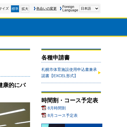
Foreign
サイズ
色合いの変更
標準
拡大
Language
各種申請書
札幌市体育施設使用申込書兼承
認書【EXCEL形式】
健康的にバ
時間割・コース予定表
8月時間割
8月コース予定表