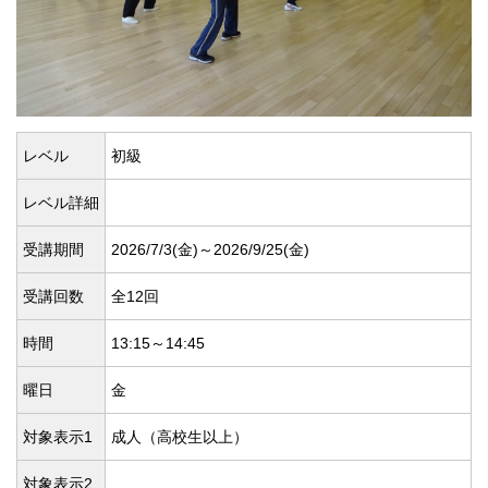
レベル
初級
レベル詳細
受講期間
2026/7/3(
金)～2026/9/25(
金)
受講回数
全12回
時間
13:15～14:45
曜日
金
対象表示1
成人（高校生以上）
対象表示2