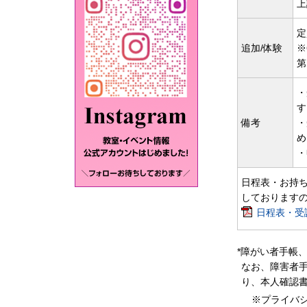
上
定
追加/体験
※
第
・
す
備考
・
め
・
日程表・お持ち
しております
日程表・受講
*障がい者手帳
なお、障害者手
り、本人確認
※プライバ