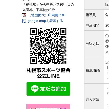
「福住駅」から中央バス96「日の
障
丸団地」下車徒歩2分
指導員
角
〈地図拡大〉印刷用PDF
google mapを表示する
申込期間
20
①
②
申込方法
③
※
定
【
抽選/先着
〈
〈
〈
「
納入方法
〈