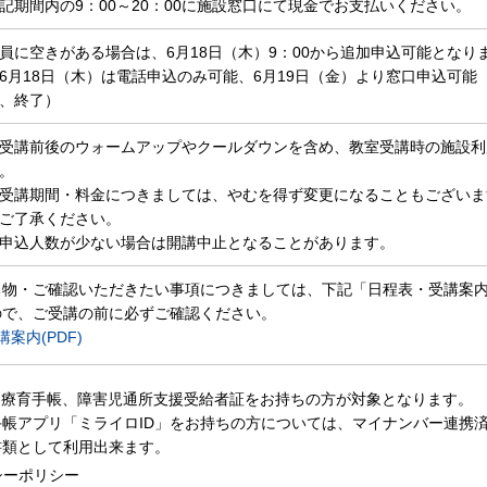
記期間内の9：00～20：00に施設窓口にて現金でお支払いください。
員に空きがある場合は、6月18日（木）9：00から追加申込可能となり
6月18日（木）は電話申込のみ可能、6月19日（金）より窓口申込可能
、終了）
受講前後のウォームアップやクールダウンを含め、教室受講時の施設利
。
受講期間・料金につきましては、やむを得ず変更になることもございま
ご了承ください。
申込人数が少ない場合は開講中止となることがあります。
物・ご確認いただきたい事項につきましては、下記「日程表・受講案内(
ので、ご受講の前に必ずご確認ください。
案内(PDF)
、療育手帳、障害児通所支援受給者証をお持ちの方が対象となります。
帳アプリ「ミライロID」をお持ちの方については、マイナンバー連携
書類として利用出来ます。
シーポリシー