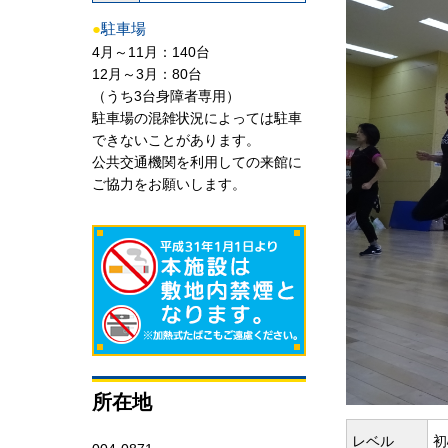
●
駐車場
4月～11月：140台
12月～3月：80台
（うち3台身障者専用）
駐車場の混雑状況によっては駐車
できないことがあります。
公共交通機関を利用しての来館に
ご協力をお願いします。
所在地
レベル
初