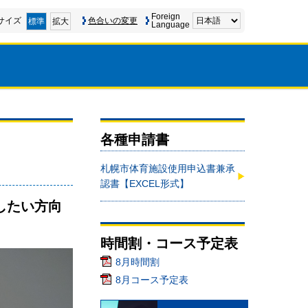
Foreign
サイズ
色合いの変更
標準
拡大
Language
各種申請書
札幌市体育施設使用申込書兼承
認書【EXCEL形式】
したい方向
時間割・コース予定表
8月時間割
8月コース予定表