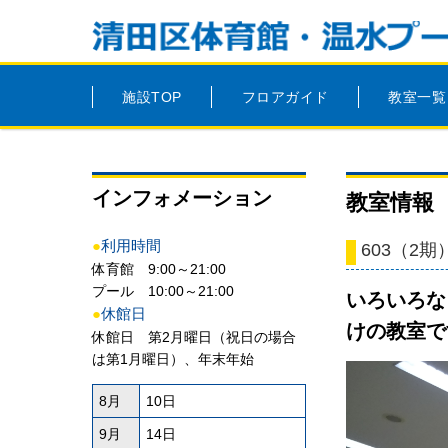
施設TOP
フロアガイド
教室一覧
インフォメーション
教室情報
●
利用時間
603（2
体育館 9:00～21:00
プール 10:00～21:00
いろいろな
●
休館日
けの教室で
休館日 第2月曜日（祝日の場合
は第1月曜日）、年末年始
8月
10日
9月
14日