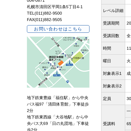
004-0871
札幌市清田区平岡1条5丁目4-1
レベル詳細
TEL(011)882-9500
FAX(011)882-9505
受講期間
20
お問い合わせはこちら
受講回数
全
時間
1
曜日
火
対象表示1
成
対象表示2
地下鉄東豊線「福住駅」から中央
定員
3
バス福97「清田体育館」下車徒歩
2分
一
地下鉄東西線「大谷地駅」から中
央バス大69「日の丸団地」下車徒
受講料
6
歩2分