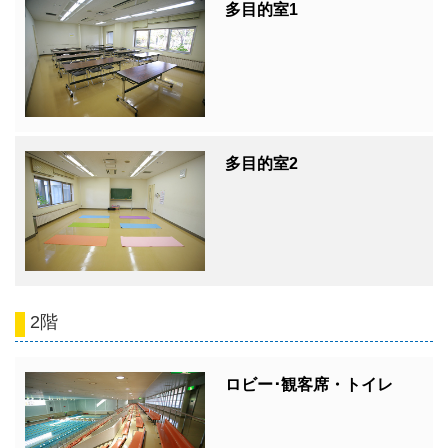
多目的室1
多目的室2
2階
ロビー･観客席・トイレ