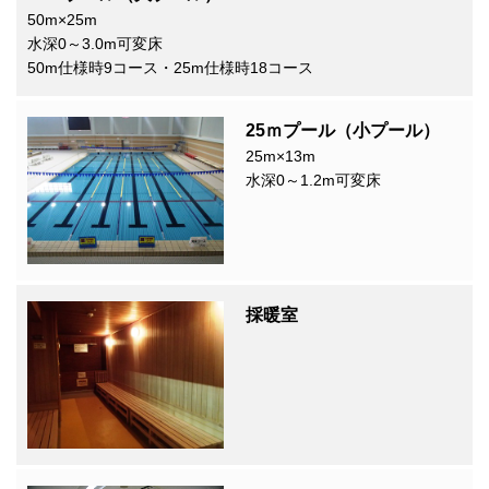
50m×25m
水深0～3.0m可変床
50m仕様時9コース・25m仕様時18コース
25ｍプール（小プール）
25m×13m
水深0～1.2m可変床
採暖室