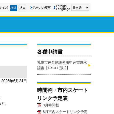
Foreign
サイズ
色合いの変更
標準
拡大
Language
各種申請書
札幌市体育施設使用申込書兼承
認書【EXCEL形式】
2026年6月24日
時間割・市内スケート
！
リンク予定表
もと、
8月時間割
8月市内スケートリンク予定