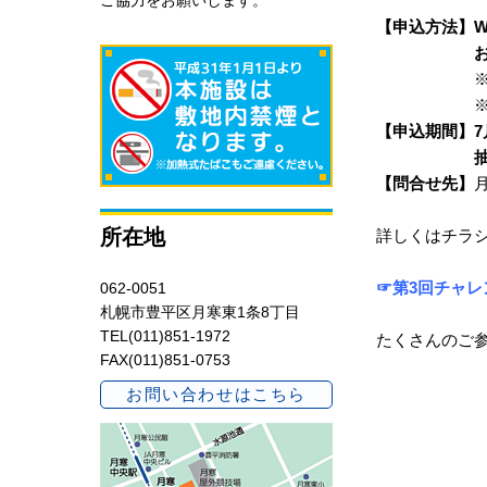
ご協力をお願いします。
【申込方法】
お申込
※参加され
※WEB申込
【申込期間】7月
抽選のうえ、
【問合せ先】
所在地
詳しくはチラ
☞
第3回チャレ
062-0051
札幌市豊平区月寒東1条8丁目
TEL(011)851-1972
たくさんのご
FAX(011)851-0753
お問い合わせはこちら