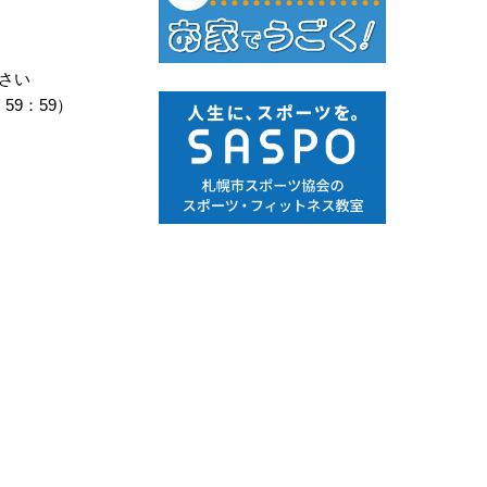
さい
9：59）