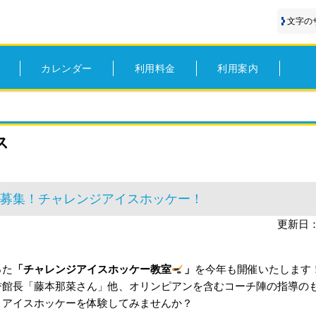
文字の
カレンダー
利用料金
利用案内
ス
大募集！チャレンジアイスホッケー！
更新日：
った
「チャレンジアイスホッケー教室
」
を今年も開催いたします
誉館長「藤本那菜さん」他、オリンピアンを含むコーチ陣の指導の
くアイスホッケーを体験してみませんか？