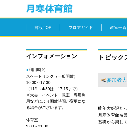
施設TOP
フロアガイド
教室一覧
インフォメーション
トピック
●
利用時間
スケートリンク（一般開放）
参加者
10:00～17:30
（11/1～4/30は、17:15まで）
※大会・イベント・教室・専用利
用などにより開放時間が変更にな
る場合がございます。
昨年大好評だ
月寒体育館名
体育室
基礎から楽し
9:00～21:00