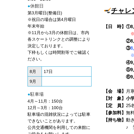
●
休館日
チャレ
第3月曜日(整備日)
※祝日の場合は第4月曜日
年末年始
【日 時】①8月
※11月から3月の休館日は、市内
各スケートリンクとの調整により
②8月16日(
決定しております。
③
8
下枠もしくは時間割等でご確認く
ださい。
④9月6日(日
⑤9月13日(
8月
17日
⑥9
9月
【会 場】
月
●
駐車場
【対 象】小
4月～11月：150台
【定 員】
25
12月～3月：100台
【参加料】
無
駐車場の混雑状況によっては駐車
【持ち物】
動
できないことがあります。
♪ 受講生
公共交通機関を利用しての来館に