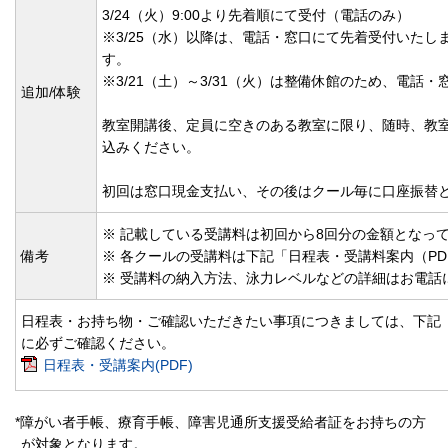
3/24（火）9:00より先着順にて受付（電話のみ）
※3/25（水）以降は、電話・窓口にて先着受付いたし
す
※3/21（土）～3/31（火）は整備休館のため、電話・窓
追加/体験
教室開講後、定員に空きのある教室に限り、随時、教
込みください。
初回は窓口現金支払い、その後はクール毎に口座振替
※ 記載している受講料は初回から8回分の金額となっ
備考
※ 各クールの受講料は下記「日程表・受講料案内（P
※ 受講料の納入方法、泳力レベルなどの詳細はお電話
日程表・お持ち物・ご確認いただきたい事項につきましては、下記「
に必ずご確認ください。
日程表・受講案内(PDF)
*障がい者手帳、療育手帳、障害児通所支援受給者証をお持ちの方
が対象となります。