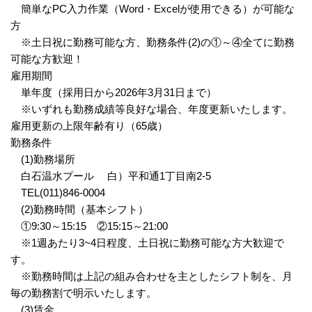
簡単なPC入力作業（Word・Excelが使用できる）が可能な
方
※土日祝に勤務可能な方、勤務条件(2)の①～④全てに勤務
可能な方歓迎！
雇用期間
単年度（採用日から2026年3月31日まで）
※いずれも勤務成績等良好な場合、年度更新いたします。
雇用更新の上限年齢有り（65歳）
勤務条件
(1)勤務場所
白石温水プール 白）平和通1丁目南2-5
TEL(011)846-0004
(2)勤務時間（基本シフト）
①9:30～15:15 ②15:15～21:00
※1週あたり3~4日程度、土日祝に勤務可能な方大歓迎で
す。
※勤務時間は上記の組み合わせを主としたシフト制を、月
毎の勤務割で明示いたします。
(3)賃金