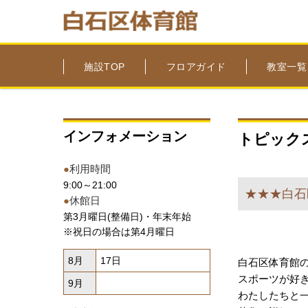
施設TOP
フロアガイド
教室一覧
インフォメーション
トピック
●
利用時間
9:00～21:00
★★★白石
●
休館日
第3月曜日(整備日)・年末年始
※祝日の場合は第4月曜日
8月
17日
白石区体育館
スポーツが好
9月
わたしたちと