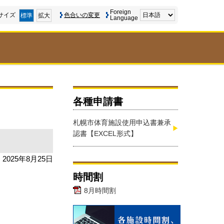
Foreign
サイズ
色合いの変更
標準
拡大
Language
各種申請書
札幌市体育施設使用申込書兼承
認書【EXCEL形式】
2025年8月25日
時間割
8月時間割