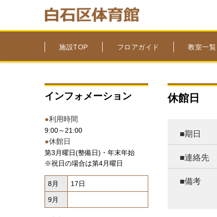
施設TOP
フロアガイド
教室一覧
インフォメーション
休館日
●
利用時間
9:00～21:00
■期日
●
休館日
第3月曜日(整備日)・年末年始
■連絡先
※祝日の場合は第4月曜日
■備考
8月
17日
9月