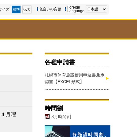
Foreign
サイズ
色合いの変更
標準
拡大
Language
各種申請書
札幌市体育施設使用申込書兼承
認書【EXCEL形式】
時間割
第４月曜
8月時間割