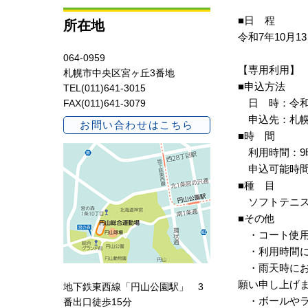
■日 程
所在地
令和7年10月1
064-0959
【専用利用】
札幌市中央区宮ヶ丘3番地
■申込方法
TEL(011)641-3015
日 時：令和7
FAX(011)641-3079
申込先：札幌市
お問い合わせはこちら
■時 間
利用時間：9時
申込可能時間
■種 目
ソフトテニ
■その他
・コート使用
・利用時間に
・雨天時にお
願い申し上げ
地下鉄東西線「円山公園駅」 3
・ボールやラ
番出口徒歩15分