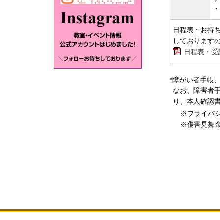
・
日程表・お持ち
しております
日程表・受講
*障がい者手帳
なお、障害者手
り、本人確認
※プライバ
※傷害見舞