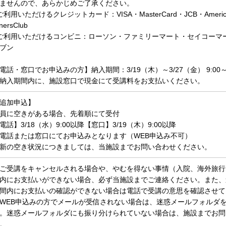
ませんので、あらかじめご了承ください。
ご利用いただけるクレジットカード：VISA・MasterCard・JCB・American
nersClub
ご利用いただけるコンビニ：ローソン・ファミリーマート・セイコーマ
ブン
電話・窓口でお申込みの方】納入期間：3/19（木）～3/27（金） 9:00～2
納入期間内に、施設窓口で現金にて受講料をお支払いください。
追加申込】
員に空きがある場合、先着順にて受付
電話】3/18（水）9:00以降【窓口】3/19（木）9:00以降
電話または窓口にてお申込みとなります（WEB申込み不可）
新の空き状況につきましては、当施設までお問い合わせください。
ご受講をキャンセルされる場合や、やむを得ない事情（入院、海外旅行
内にお支払いができない場合、必ず当施設までご連絡ください。また、
間内にお支払いの確認ができない場合は電話で受講の意思を確認させて
WEB申込みの方でメールが受信されない場合は、迷惑メールフォルダ
。迷惑メールフォルダにも振り分けられていない場合は、施設までお問
。