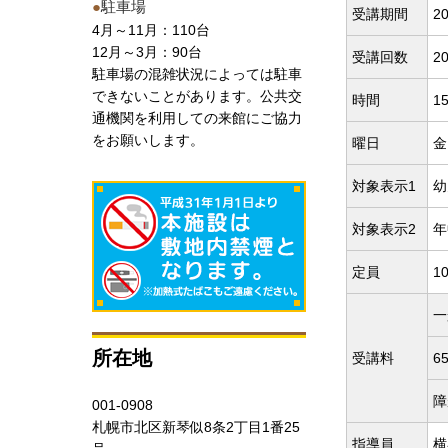
●
駐車場
受講期間
20
4月～11月：110台
12月～3月：90台
受講回数
2
駐車場の混雑状況によっては駐車
できないことがあります。公共交
時間
1
通機関を利用しての来館にご協力
をお願いします。
曜日
金
対象表示1
幼
対象表示2
年
定員
1
一
所在地
受講料
6
障
001-0908
札幌市北区新琴似8条2丁目1番25
指導員
横