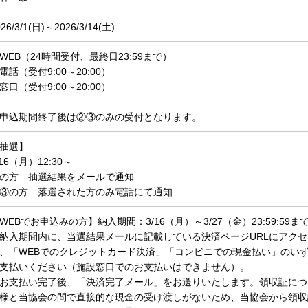
26/3/1(
日)～2026/3/14(
土)
WEB（24時間受付、最終日23:59まで）
電話（受付9:00～20:00）
窓口（受付9:00～20:00）
申込期間終了後は②③のみの受付となります。
抽選】
/16（月）12:30～
の方 抽選結果をメールで通知
③の方 落選された方のみ電話にて通知
WEBでお申込みの方】納入期間：3/16（月）～3/27（金）23:59:59ま
納入期間内に、当選結果メールに記載している決済ページURLにアク
、「WEBでのクレジットカード決済」「コンビニでの現金払い」のい
支払いください（施設窓口でのお支払いはできません）。
お支払い完了後、「決済完了メール」をお送りいたします。領収証につ
様と当協会の間で直接的な現金の受け渡しがないため、当協会から領収