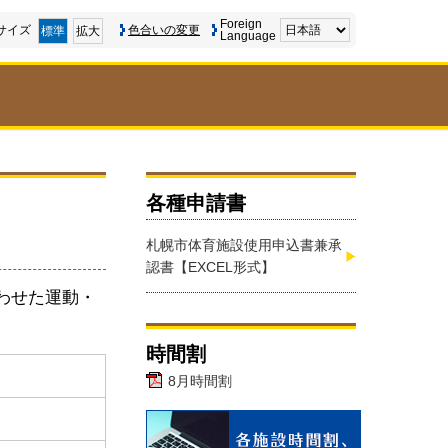
Foreign
サイズ
色合いの変更
標準
拡大
Language
各種申請書
札幌市体育施設使用申込書兼承
認書【EXCEL形式】
わせた運動・
時間割
8月時間割