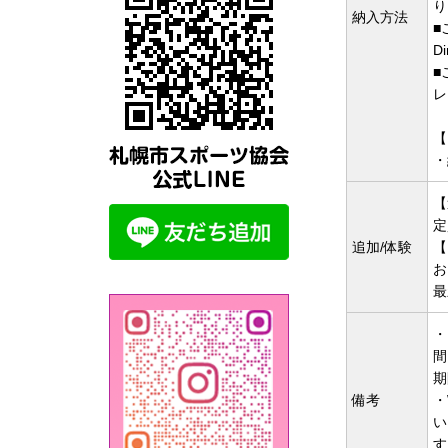
り
納入方法
■
Di
■
レ
【
・
【
定
追加/体験
【
お
最
・
間
期
備考
・
い
す