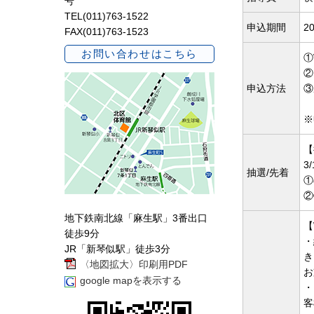
号
TEL(011)763-1522
申込期間
20
FAX(011)763-1523
お問い合わせはこちら
①
②
申込方法
③
※
【
3
抽選/先着
①
②
地下鉄南北線「麻生駅」3番出口
【
徒歩9分
・
JR「新琴似駅」徒歩3分
き
〈地図拡大〉印刷用PDF
お
google mapを表示する
・
客