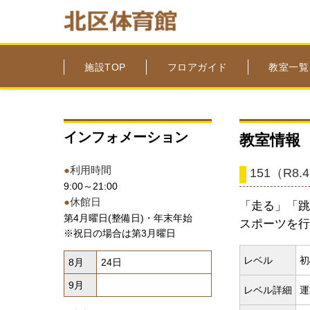
施設TOP
フロアガイド
教室一覧
インフォメーション
教室情報
●
利用時間
151（R
9:00～21:00
●
休館日
「走る」「跳
第4月曜日(整備日)・年末年始
スポーツを行
※祝日の場合は第3月曜日
レベル
初
8月
24日
9月
レベル詳細
運