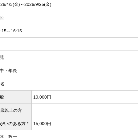
26/4/3(
金)～2026/9/25(
金)
0回
5:15～16:15
児
中・年長
0名
般
19,000円
5歳以上の方
がいのある方 *
15,000円
谷 政一