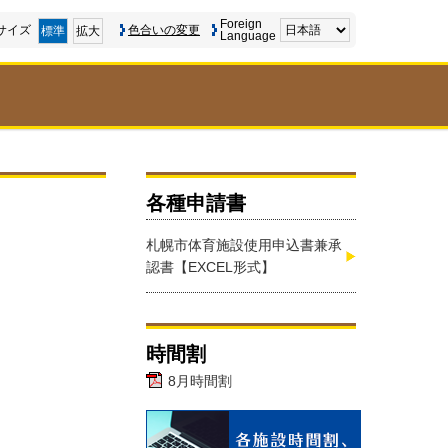
Foreign
サイズ
色合いの変更
標準
拡大
Language
各種申請書
札幌市体育施設使用申込書兼承
認書【EXCEL形式】
時間割
8月時間割