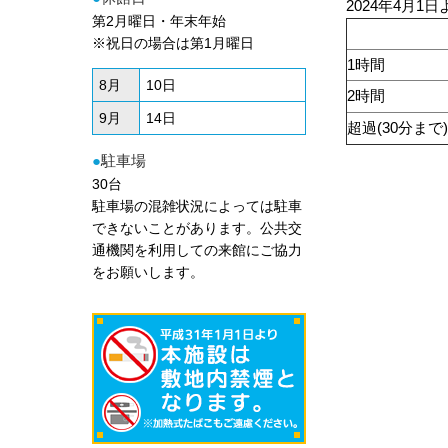
2024年4月
第2月曜日・年末年始
※祝日の場合は第1月曜日
1時間
8月
10日
2時間
9月
14日
超過(30分まで)
●
駐車場
30台
駐車場の混雑状況によっては駐車
できないことがあります。公共交
通機関を利用しての来館にご協力
をお願いします。