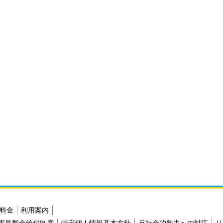
料金
利用案内
害見舞金給付制度
特定個人情報基本方針
反社会的勢力への対応
リ