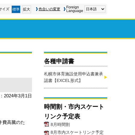
Foreign
サイズ
色合いの変更
標準
拡大
Language
各種申請書
札幌市体育施設使用申込書兼承
認書【EXCEL形式】
：2024年3月1日
時間割・市内スケート
リンク予定表
件費高騰のた
8月時間割
8月市内スケートリンク予定