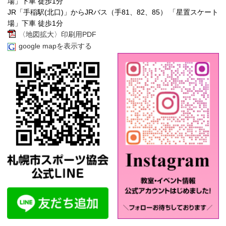
場」下車 徒歩1分
JR「手稲駅(北口)」からJRバス（手81、82、85） 「星置スケート
場」下車 徒歩1分
〈地図拡大〉印刷用PDF
google mapを表示する