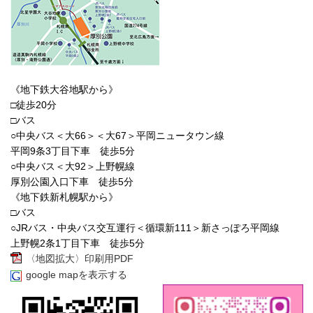
《地下鉄大谷地駅から》
□徒歩20分
□バス
○中央バス＜大66＞＜大67＞平岡ニュータウン線
平岡9条3丁目下車 徒歩5分
○中央バス＜大92＞上野幌線
厚別公園入口下車 徒歩5分
《地下鉄新札幌駅から》
□バス
○JRバス・中央バス交互運行＜循環新111＞新さっぽろ平岡線
上野幌2条1丁目下車 徒歩5分
〈地図拡大〉印刷用PDF
google mapを表示する