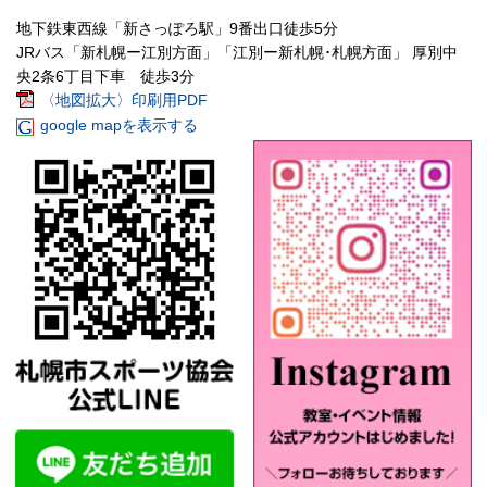
地下鉄東西線「新さっぽろ駅」9番出口徒歩5分
JRバス「新札幌ー江別方面」「江別ー新札幌･札幌方面」 厚別中
央2条6丁目下車 徒歩3分
〈地図拡大〉印刷用PDF
google mapを表示する