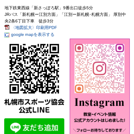
地下鉄東西線「新さっぽろ駅」9番出口徒歩5分
JRバス「新札幌ー江別方面」「江別ー新札幌･札幌方面」 厚別中
央2条6丁目下車 徒歩3分
〈地図拡大〉印刷用PDF
google mapを表示する