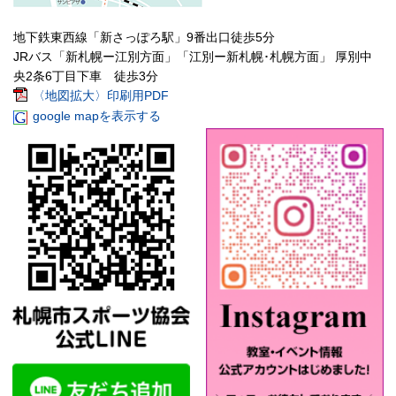
地下鉄東西線「新さっぽろ駅」9番出口徒歩5分
JRバス「新札幌ー江別方面」「江別ー新札幌･札幌方面」 厚別中
央2条6丁目下車 徒歩3分
〈地図拡大〉印刷用PDF
google mapを表示する