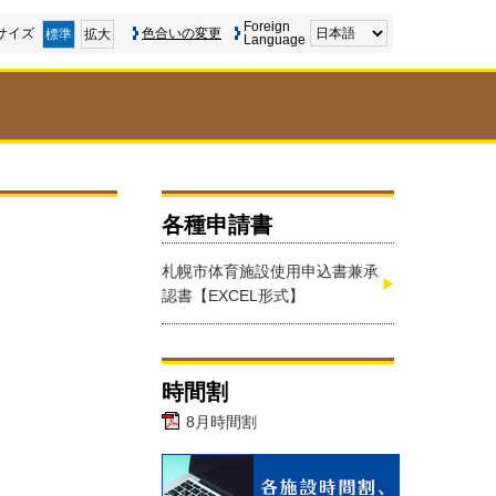
Foreign
サイズ
色合いの変更
標準
拡大
Language
各種申請書
札幌市体育施設使用申込書兼承
認書【EXCEL形式】
時間割
8月時間割