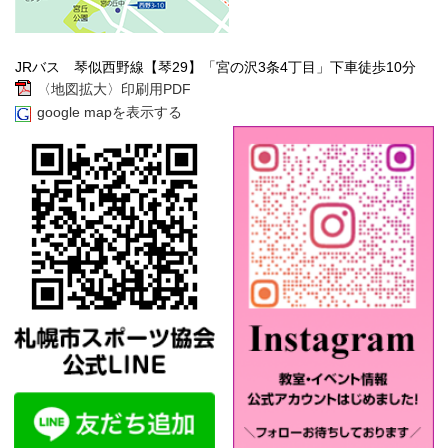
JRバス 琴似西野線【琴29】「宮の沢3条4丁目」下車徒歩10分
〈地図拡大〉印刷用PDF
google mapを表示する