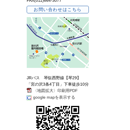
FAX(011)664-3077
お問い合わせはこちら
JRバス 琴似西野線【琴29】
「宮の沢3条4丁目」下車徒歩10分
〈地図拡大〉印刷用PDF
google mapを表示する