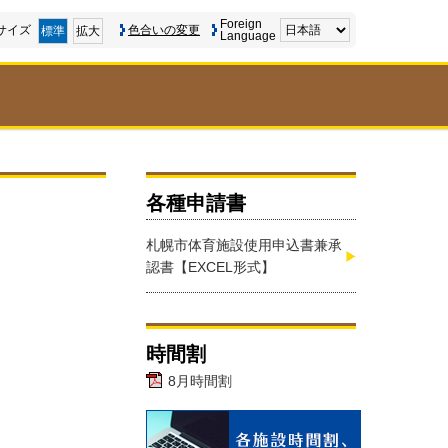
Foreign
サイズ
色合いの変更
標準
拡大
Language
各種申請書
札幌市体育施設使用申込書兼承
認書【EXCEL形式】
時間割
8月時間割