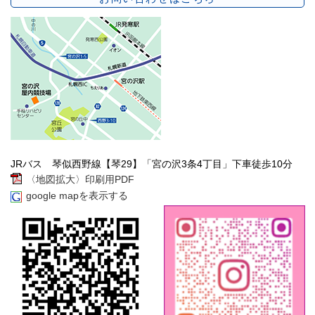
JRバス 琴似西野線【琴29】「宮の沢3条4丁目」下車徒歩10分
〈地図拡大〉印刷用PDF
google mapを表示する