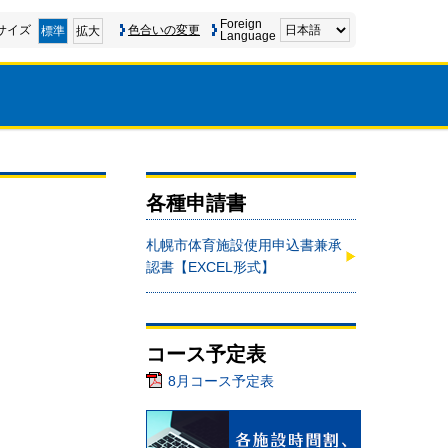
Foreign
サイズ
色合いの変更
標準
拡大
Language
各種申請書
札幌市体育施設使用申込書兼承
認書【EXCEL形式】
コース予定表
8月コース予定表