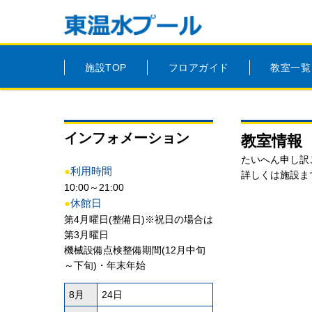
施設TOP
フロアガイド
教室一覧
インフォメーション
教室情報
たいへん申し訳
●
利用時間
詳しくは施設ま
10:00～21:00
●
休館日
第4月曜日(整備日)※祝日の場合は
第3月曜日
機械設備点検整備期間(12月中旬
～下旬)・年末年始
8月
24日