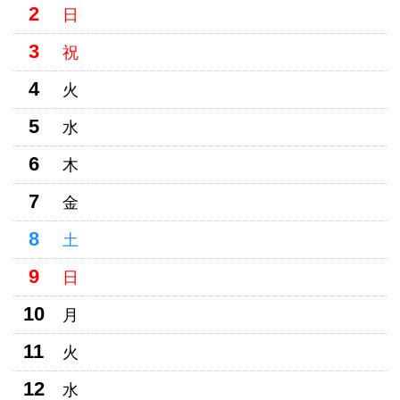
2
日
3
祝
4
火
5
水
6
木
7
金
8
土
9
日
10
月
11
火
12
水