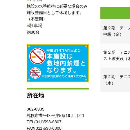
施設の水準維持に必要な場合のみ
施設整備日として休場します。
（不定期）
●
駐車場
第２期 テニ
約80台
中級（金）
第２期 テニ
ス上級実践（
第２期 テニ
（水）
所在地
062-0935
札幌市豊平区平岸5条19丁目2-1
TEL(011)598-6807
FAX(011)598-6808