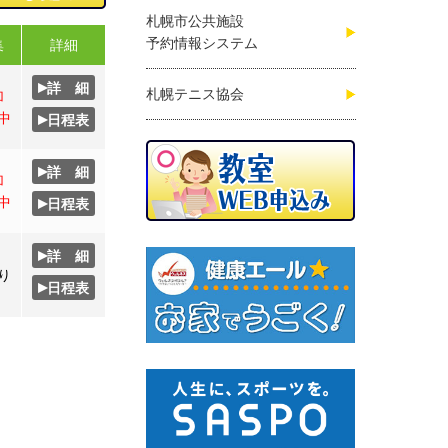
札幌市公共施設
予約情報システム
集
詳細
▸
詳 細
札幌テニス協会
加
▸
中
日程表
▸
詳 細
加
▸
中
日程表
▸
詳 細
り
▸
日程表