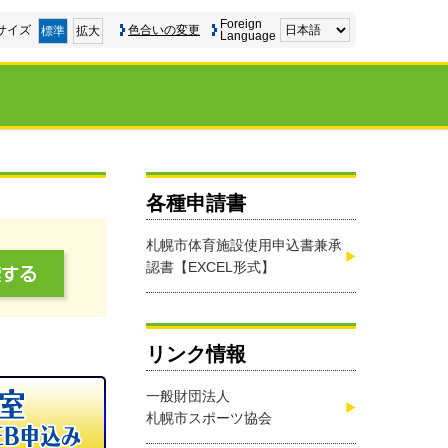
Foreign
サイズ
色合いの変更
標準
拡大
Language
各種申請書
札幌市体育施設使用申込書兼承
認書【EXCEL形式】
リンク情報
一般財団法人
札幌市スポーツ協会